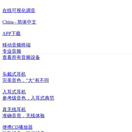
在线可视化调音
China - 简体中文
APP下载
移动音频终端
专业音频
查看所有音频设备
头戴式耳机
完美音色，"大"有不同
入耳式耳机
参考级音色，入耳式典范
真无线耳机
准确音质，无线体验
便携CD播放器