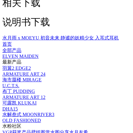
相关下载
说明书下载
水月雨 x MOEYU 初音未来 静谧的妖精少女 入耳式耳机
首页
全部产品
ELVEN MAIDEN
最新产品
羽翼2 EDGE2
ARMATURE ART 24
海市蜃楼 MIRAGE
U.C.T.S.
布丁 PUDDING
ARMATURE ART 12
可露凯 KLUKAI
DHA15
水解叁式 MOONRIVER3
OLD FASHIONED
水粉社区
VGP获奖产品
壁纸图赏
水图分享
水月友希