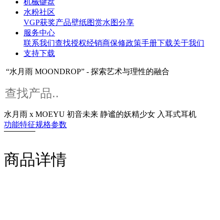
机械键盘
水粉社区
VGP获奖产品
壁纸图赏
水图分享
服务中心
联系我们
查找授权经销商
保修政策
手册下载
关于我们
支持下载
“水月雨 MOONDROP” - 探索艺术与理性的融合
水月雨 x MOEYU 初音未来 静谧的妖精少女 入耳式耳机
功能特征
规格参数
商品详情