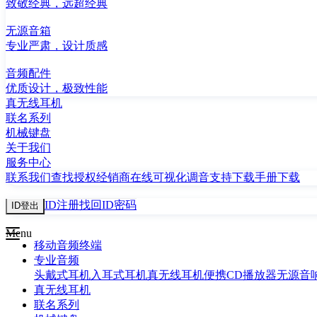
致敬经典，远超经典
无源音箱
专业严肃，设计质感
音频配件
优质设计，极致性能
真无线耳机
联名系列
机械键盘
关于我们
服务中心
联系我们
查找授权经销商
在线可视化调音
支持下载
手册下载
ID注册
找回ID密码
ID登出
Menu
移动音频终端
专业音频
头戴式耳机
入耳式耳机
真无线耳机
便携CD播放器
无源音
真无线耳机
联名系列