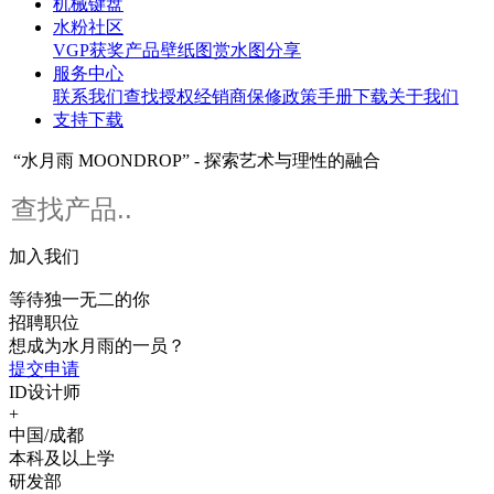
机械键盘
水粉社区
VGP获奖产品
壁纸图赏
水图分享
服务中心
联系我们
查找授权经销商
保修政策
手册下载
关于我们
支持下载
“水月雨 MOONDROP” - 探索艺术与理性的融合
加入我们
等待独一无二的你
招聘职位
想成为水月雨的一员？
提交申请
ID设计师
+
中国/成都
本科及以上学
研发部