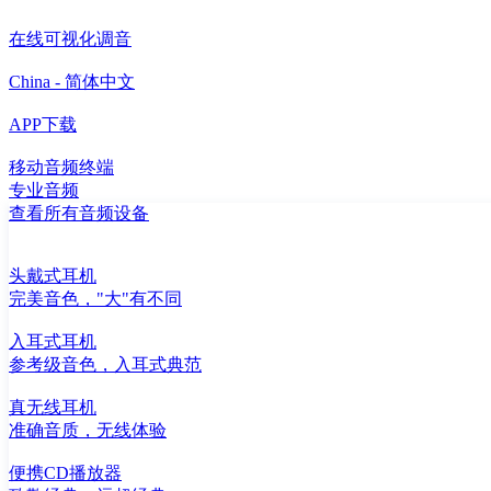
在线可视化调音
China - 简体中文
APP下载
移动音频终端
专业音频
查看所有音频设备
头戴式耳机
完美音色，"大"有不同
入耳式耳机
参考级音色，入耳式典范
真无线耳机
准确音质，无线体验
便携CD播放器