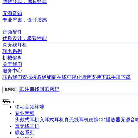
致敬经典，远超经典
无源音箱
专业严肃，设计质感
音频配件
优质设计，极致性能
真无线耳机
联名系列
机械键盘
关于我们
服务中心
联系我们
查找授权经销商
在线可视化调音
支持下载
手册下载
ID注册
找回ID密码
ID登出
Menu
移动音频终端
专业音频
头戴式耳机
入耳式耳机
真无线耳机
便携CD播放器
无源音
真无线耳机
联名系列