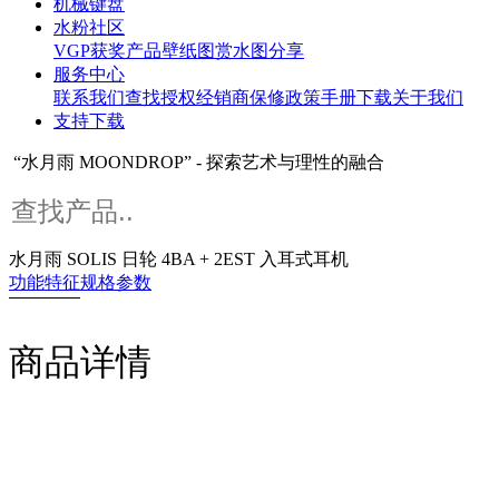
机械键盘
水粉社区
VGP获奖产品
壁纸图赏
水图分享
服务中心
联系我们
查找授权经销商
保修政策
手册下载
关于我们
支持下载
“水月雨 MOONDROP” - 探索艺术与理性的融合
水月雨 SOLIS 日轮 4BA + 2EST 入耳式耳机
功能特征
规格参数
商品详情