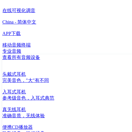
在线可视化调音
China - 简体中文
APP下载
移动音频终端
专业音频
查看所有音频设备
头戴式耳机
完美音色，"大"有不同
入耳式耳机
参考级音色，入耳式典范
真无线耳机
准确音质，无线体验
便携CD播放器