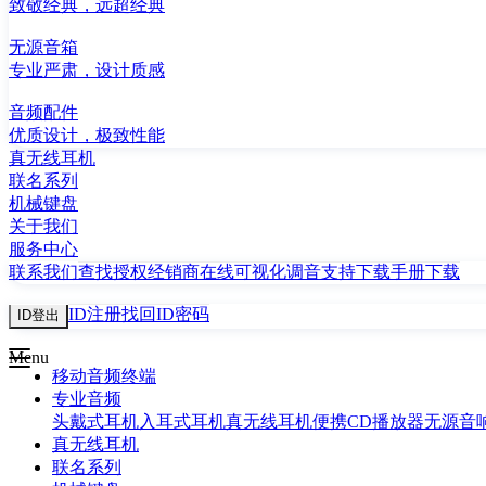
致敬经典，远超经典
无源音箱
专业严肃，设计质感
音频配件
优质设计，极致性能
真无线耳机
联名系列
机械键盘
关于我们
服务中心
联系我们
查找授权经销商
在线可视化调音
支持下载
手册下载
ID注册
找回ID密码
ID登出
Menu
移动音频终端
专业音频
头戴式耳机
入耳式耳机
真无线耳机
便携CD播放器
无源音
真无线耳机
联名系列