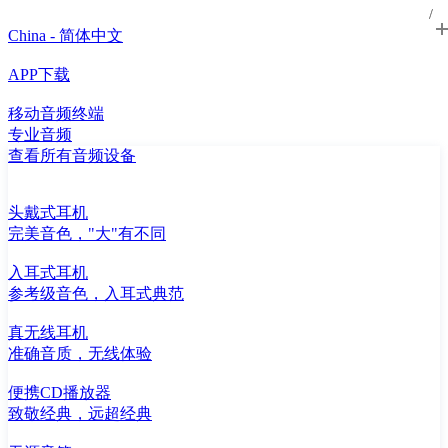
China - 简体中文
APP下载
移动音频终端
专业音频
查看所有音频设备
头戴式耳机
完美音色，"大"有不同
入耳式耳机
参考级音色，入耳式典范
真无线耳机
准确音质，无线体验
便携CD播放器
致敬经典，远超经典