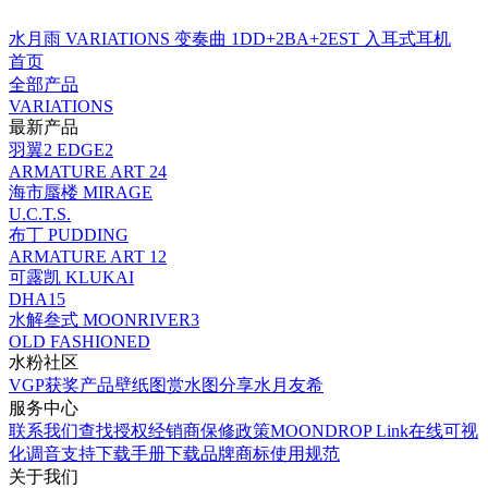
水月雨 VARIATIONS 变奏曲 1DD+2BA+2EST 入耳式耳机
首页
全部产品
VARIATIONS
最新产品
羽翼2 EDGE2
ARMATURE ART 24
海市蜃楼 MIRAGE
U.C.T.S.
布丁 PUDDING
ARMATURE ART 12
可露凯 KLUKAI
DHA15
水解叁式 MOONRIVER3
OLD FASHIONED
水粉社区
VGP获奖产品
壁纸图赏
水图分享
水月友希
服务中心
联系我们
查找授权经销商
保修政策
MOONDROP Link
在线可视
化调音
支持下载
手册下载
品牌商标使用规范
关于我们