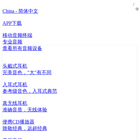
China - 简体中文
APP下载
移动音频终端
专业音频
查看所有音频设备
头戴式耳机
完美音色，"大"有不同
入耳式耳机
参考级音色，入耳式典范
真无线耳机
准确音质，无线体验
便携CD播放器
致敬经典，远超经典