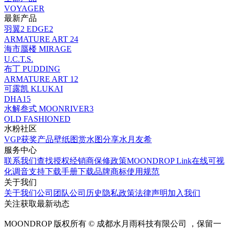
VOYAGER
最新产品
羽翼2 EDGE2
ARMATURE ART 24
海市蜃楼 MIRAGE
U.C.T.S.
布丁 PUDDING
ARMATURE ART 12
可露凯 KLUKAI
DHA15
水解叁式 MOONRIVER3
OLD FASHIONED
水粉社区
VGP获奖产品
壁纸图赏
水图分享
水月友希
服务中心
联系我们
查找授权经销商
保修政策
MOONDROP Link
在线可视
化调音
支持下载
手册下载
品牌商标使用规范
关于我们
关于我们
公司团队
公司历史
隐私政策
法律声明
加入我们
关注获取最新动态
MOONDROP 版权所有 © 成都水月雨科技有限公司 ，保留一