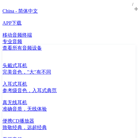
China - 简体中文
APP下载
移动音频终端
专业音频
查看所有音频设备
头戴式耳机
完美音色，"大"有不同
入耳式耳机
参考级音色，入耳式典范
真无线耳机
准确音质，无线体验
便携CD播放器
致敬经典，远超经典