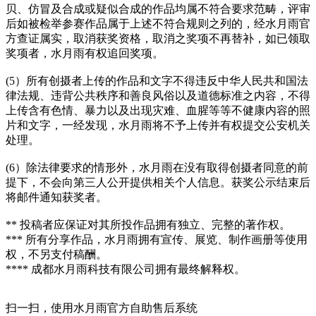
贝、仿冒及合成或疑似合成的作品均属不符合要求范畴，评审
后如被检举参赛作品属于上述不符合规则之列的，经水月雨官
方查证属实，取消获奖资格，取消之奖项不再替补，如已领取
奖项者，水月雨有权追回奖项。
(5）所有创摄者上传的作品和文字不得违反中华人民共和国法
律法规、违背公共秩序和善良风俗以及道德标准之内容，不得
上传含有色情、暴力以及出现灾难、血腥等等不健康内容的照
片和文字，一经发现，水月雨将不予上传并有权提交公安机关
处理。
(6）除法律要求的情形外，水月雨在没有取得创摄者同意的前
提下，不会向第三人公开提供相关个人信息。获奖公示结束后
将邮件通知获奖者。
** 投稿者应保证对其所投作品拥有独立、完整的著作权。
*** 所有分享作品，水月雨拥有宣传、展览、制作画册等使用
权，不另支付稿酬。
**** 成都水月雨科技有限公司拥有最终解释权。
扫一扫，使用水月雨官方自助售后系统