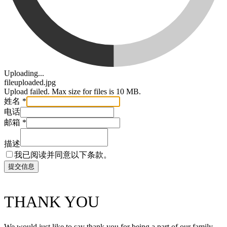
Uploading...
fileuploaded.jpg
Upload failed. Max size for files is 10 MB.
姓名
*
电话
邮箱
*
描述
我已阅读并同意以下条款。
THANK YOU
We would just like to say thank you for being a part of our family.