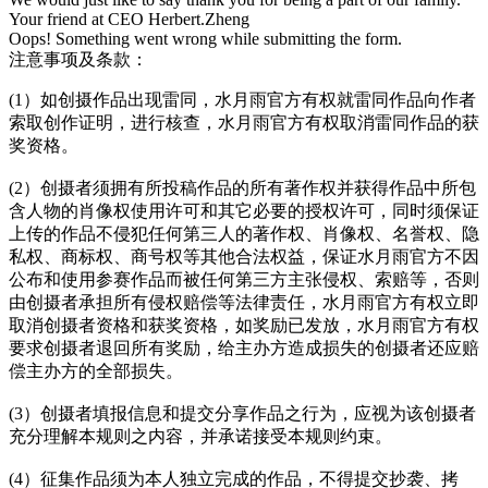
Your friend at CEO Herbert.Zheng
Oops! Something went wrong while submitting the form.
注意事项及条款：
(1）如创摄作品出现雷同，水月雨官方有权就雷同作品向作者
索取创作证明，进行核查，水月雨官方有权取消雷同作品的获
奖资格。
(2）创摄者须拥有所投稿作品的所有著作权并获得作品中所包
含人物的肖像权使用许可和其它必要的授权许可，同时须保证
上传的作品不侵犯任何第三人的著作权、肖像权、名誉权、隐
私权、商标权、商号权等其他合法权益，保证水月雨官方不因
公布和使用参赛作品而被任何第三方主张侵权、索赔等，否则
由创摄者承担所有侵权赔偿等法律责任，水月雨官方有权立即
取消创摄者资格和获奖资格，如奖励已发放，水月雨官方有权
要求创摄者退回所有奖励，给主办方造成损失的创摄者还应赔
偿主办方的全部损失。
(3）创摄者填报信息和提交分享作品之行为，应视为该创摄者
充分理解本规则之内容，并承诺接受本规则约束。
(4）征集作品须为本人独立完成的作品，不得提交抄袭、拷