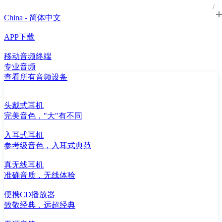
China - 简体中文
APP下载
移动音频终端
专业音频
查看所有音频设备
头戴式耳机
完美音色，"大"有不同
入耳式耳机
参考级音色，入耳式典范
真无线耳机
准确音质，无线体验
便携CD播放器
致敬经典，远超经典