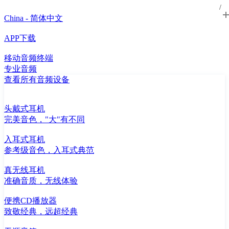
China - 简体中文
APP下载
移动音频终端
专业音频
查看所有音频设备
头戴式耳机
完美音色，"大"有不同
入耳式耳机
参考级音色，入耳式典范
真无线耳机
准确音质，无线体验
便携CD播放器
致敬经典，远超经典