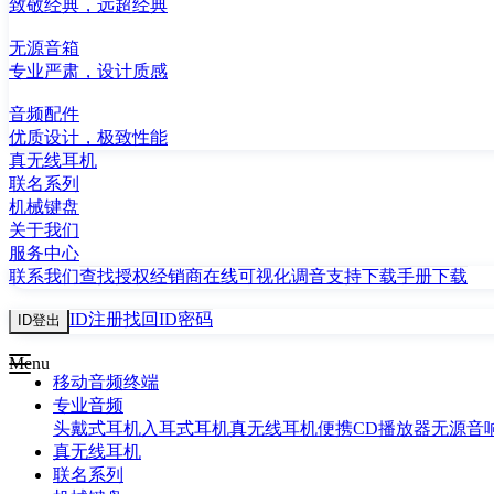
致敬经典，远超经典
无源音箱
专业严肃，设计质感
音频配件
优质设计，极致性能
真无线耳机
联名系列
机械键盘
关于我们
服务中心
联系我们
查找授权经销商
在线可视化调音
支持下载
手册下载
ID注册
找回ID密码
ID登出
Menu
移动音频终端
专业音频
头戴式耳机
入耳式耳机
真无线耳机
便携CD播放器
无源音
真无线耳机
联名系列