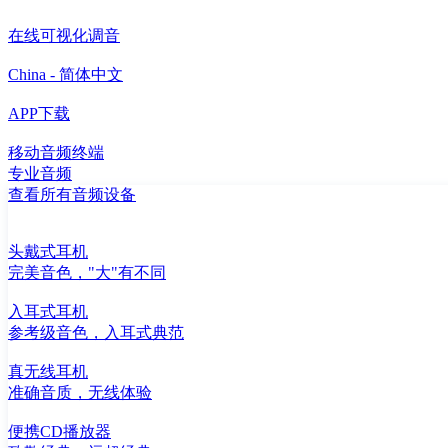
在线可视化调音
China - 简体中文
APP下载
移动音频终端
专业音频
查看所有音频设备
头戴式耳机
完美音色，"大"有不同
入耳式耳机
参考级音色，入耳式典范
真无线耳机
准确音质，无线体验
便携CD播放器