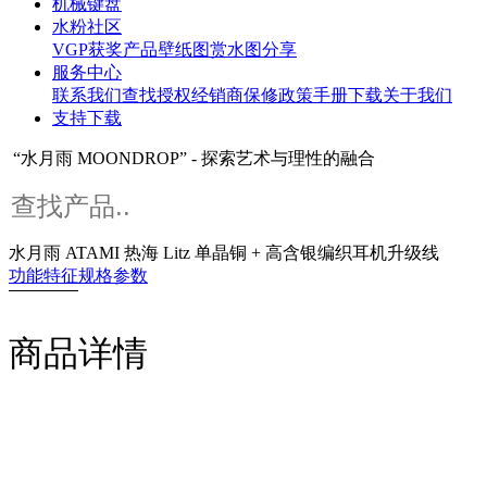
机械键盘
水粉社区
VGP获奖产品
壁纸图赏
水图分享
服务中心
联系我们
查找授权经销商
保修政策
手册下载
关于我们
支持下载
“水月雨 MOONDROP” - 探索艺术与理性的融合
水月雨 ATAMI 热海 Litz 单晶铜 + 高含银编织耳机升级线
功能特征
规格参数
商品详情