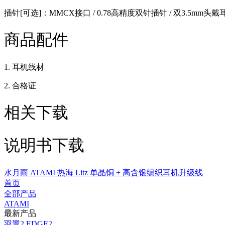
插针[可选]：MMCX接口 / 0.78高精度双针插针 / 双3.5mm头
商品配件
1. 耳机线材
2. 合格证
相关下载
说明书下载
水月雨 ATAMI 热海 Litz 单晶铜 + 高含银编织耳机升级线
首页
全部产品
ATAMI
最新产品
羽翼2 EDGE2