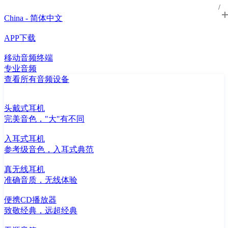
China - 简体中文
APP下载
移动音频终端
专业音频
查看所有音频设备
头戴式耳机
完美音色，"大"有不同
入耳式耳机
参考级音色，入耳式典范
真无线耳机
准确音质，无线体验
便携CD播放器
致敬经典，远超经典